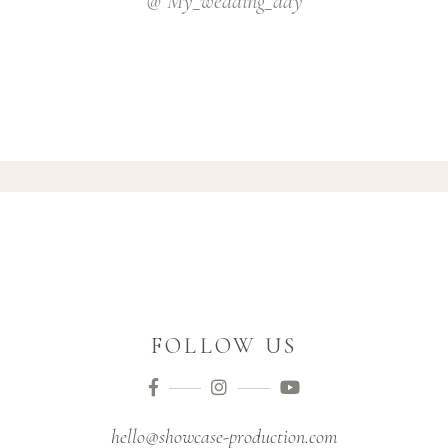
@ My_wedding_day
FOLLOW US
hello@showcase-production.com