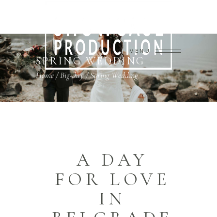
MENU
SPRING WEDDING
Home
/
Big-day
/
Spring Wedding
A DAY
FOR LOVE
IN